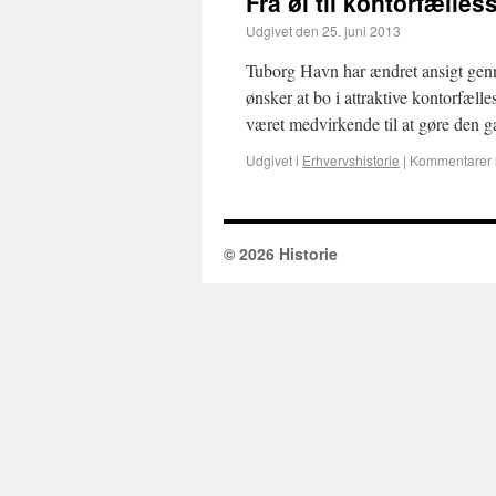
Fra øl til kontorfælle
Udgivet den
25. juni 2013
Tuborg Havn har ændret ansigt genn
ønsker at bo i attraktive kontorfæll
været medvirkende til at gøre den
Udgivet i
Erhvervshistorie
|
Kommentarer 
© 2026 Historie