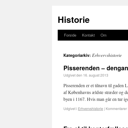
Historie
Forside
Kontakt
Om
Erhvervshistorie
Kategoriarkiv:
Pisserenden – dengan
Udgivet den
16. august 2013
Pisserenden er et tilnavn til gaden 
af Københavns ældste stræder og den
byen i 1167. Hvis man går en tur 
Udgivet i
Erhvervshistorie
|
Kommentarer 