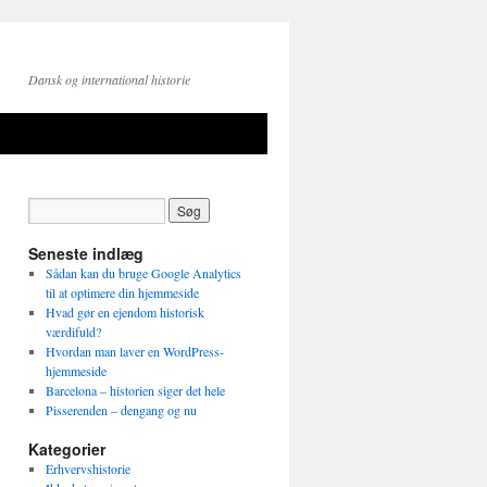
Dansk og international historie
Seneste indlæg
Sådan kan du bruge Google Analytics
til at optimere din hjemmeside
Hvad gør en ejendom historisk
værdifuld?
Hvordan man laver en WordPress-
hjemmeside
Barcelona – historien siger det hele
Pisserenden – dengang og nu
Kategorier
Erhvervshistorie