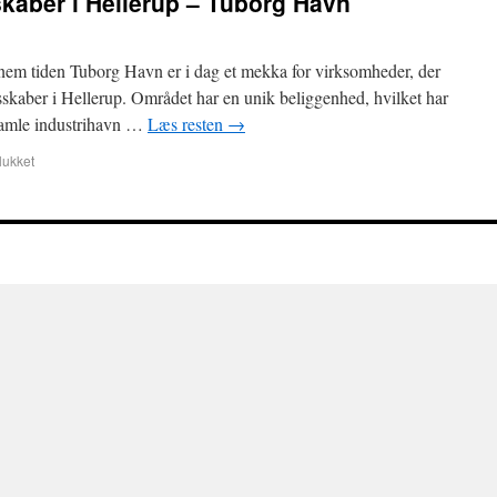
sskaber i Hellerup – Tuborg Havn
em tiden Tuborg Havn er i dag et mekka for virksomheder, der
esskaber i Hellerup. Området har en unik beliggenhed, hvilket har
 gamle industrihavn …
Læs resten
→
lukket