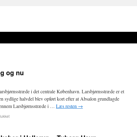
g og nu
Larsbjørnsstræde i det centrale København. Larsbjørnsstræde er et
 sydlige halvdel blev opført kort efter at Absalon grundlagde
igennem Larsbjørnsstræde i …
Læs resten
→
lukket