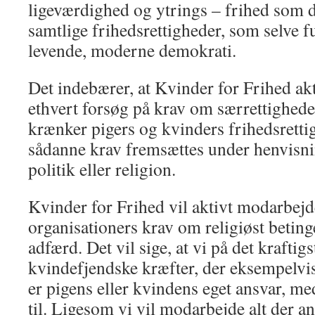
ligeværdighed og ytrings – frihed som 
samtlige frihedsrettigheder, som selve f
levende, moderne demokrati.
Det indebærer, at Kvinder for Frihed ak
ethvert forsøg på krav om særrettighed
krænker pigers og kvinders frihedsretti
sådanne krav fremsættes under henvisning
politik eller religion.
Kvinder for Frihed vil aktivt modarbejd
organisationers krav om religiøst beting
adfærd. Det vil sige, at vi på det kraftigs
kvindefjendske kræfter, der eksempelvis 
er pigens eller kvindens eget ansvar, m
til. Ligesom vi vil modarbejde alt der 