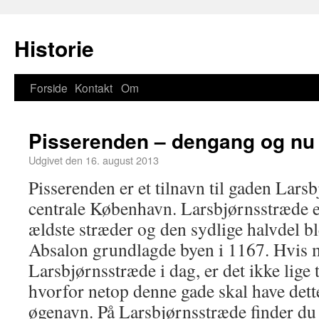
Historie
Forside
Kontakt
Om
Pisserenden – dengang og nu
Udgivet den
16. august 2013
Pisserenden er et tilnavn til gaden Larsb
centrale København. Larsbjørnsstræde e
ældste stræder og den sydlige halvdel ble
Absalon grundlagde byen i 1167. Hvis 
Larsbjørnsstræde i dag, er det ikke lige ti
hvorfor netop denne gade skal have dette
øgenavn. På Larsbjørnsstræde finder du