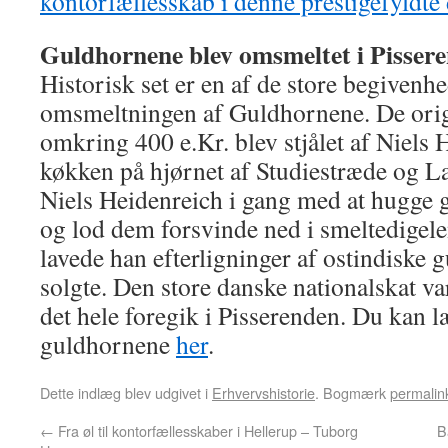
kontorfællesskab i denne prestigefyldte
Guldhornene blev omsmeltet i Pisser
Historisk set er en af de store begivenh
omsmeltningen af Guldhornene. De orig
omkring 400 e.Kr. blev stjålet af Niels H
køkken på hjørnet af Studiestræde og L
Niels Heidenreich i gang med at hugge 
og lod dem forsvinde ned i smeltedigele
lavede han efterligninger af ostindiske
solgte. Den store danske nationalskat var
det hele foregik i Pisserenden. Du kan 
guldhornene
her
.
Dette indlæg blev udgivet i
Erhvervshistorie
. Bogmærk
permalin
←
Fra øl til kontorfællesskaber i Hellerup – Tuborg
B