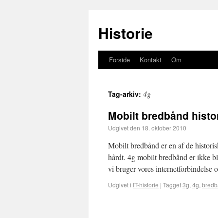
Historie
Forside
Kontakt
Om
4g
Tag-arkiv:
Mobilt bredbånd histor
Udgivet den
18. oktober 2010
Mobilt bredbånd er en af de historis
hårdt. 4g mobilt bredbånd er ikke blo
vi bruger vores internetforbindels
Udgivet i
IT-historie
|
Tagget
3g
,
4g
,
bred