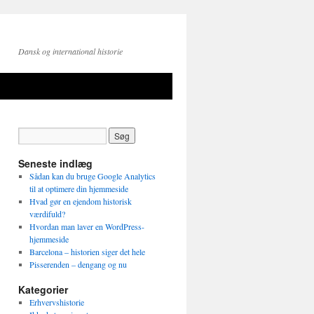
Dansk og international historie
Seneste indlæg
Sådan kan du bruge Google Analytics
til at optimere din hjemmeside
Hvad gør en ejendom historisk
værdifuld?
Hvordan man laver en WordPress-
hjemmeside
Barcelona – historien siger det hele
Pisserenden – dengang og nu
Kategorier
Erhvervshistorie