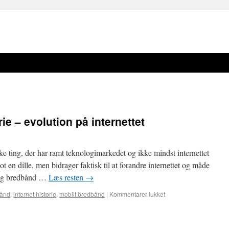
ie – evolution på internettet
ke ting, der har ramt teknologimarkedet og ikke mindst internettet
t en dille, men bidrager faktisk til at forandre internettet og måde
e og bredbånd …
Læs resten
→
bånd
,
internet historie
,
mobilt bredbånd
|
Kommentarer lukket