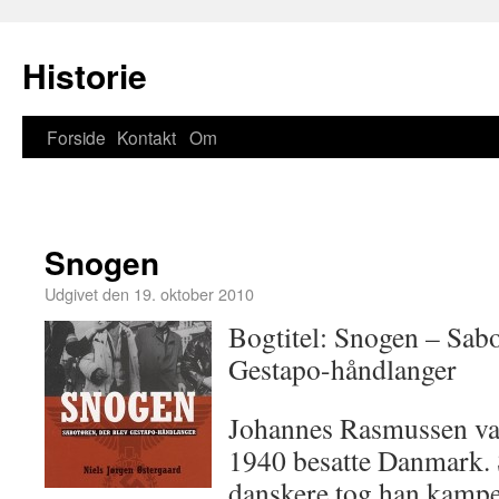
Historie
Forside
Kontakt
Om
Snogen
Udgivet den
19. oktober 2010
Bogtitel: Snogen – Sabo
Gestapo-håndlanger
Johannes Rasmussen var
1940 besatte Danmark. 
danskere tog han kamp