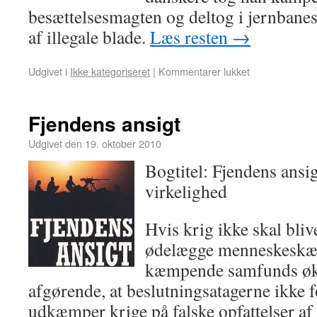
besættelsesmagten og deltog i jernbane
af illegale blade.
Læs resten
→
Udgivet i
Ikke kategoriseret
|
Kommentarer lukket
Fjendens ansigt
Udgivet den
19. oktober 2010
Bogtitel: Fjendens ansi
virkelighed
Hvis krig ikke skal blive
ødelægge menneskeskæb
kæmpende samfunds øko
afgørende, at beslutningsatagerne ikke 
udkæmper krige på falske opfattelser a