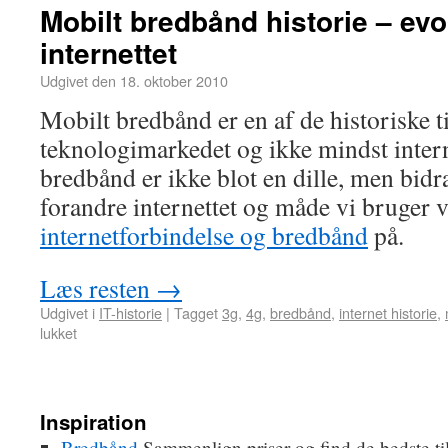
Mobilt bredbånd historie – evo
internettet
Udgivet den
18. oktober 2010
Mobilt bredbånd er en af de historiske t
teknologimarkedet og ikke mindst intern
bredbånd er ikke blot en dille, men bidrag
forandre internettet og måde vi bruger 
internetforbindelse og bredbånd
på.
Læs resten
→
Udgivet i
IT-historie
|
Tagget
3g
,
4g
,
bredbånd
,
internet historie
,
lukket
Inspiration
Bredbånd
Sammenlign priser og find de bedste ti