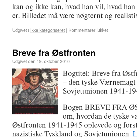
kan og ikke kan, hvad han vil, hvad ha
er. Billedet må være nøgternt og realist
Udgivet i
Ikke kategoriseret
|
Kommentarer lukket
Breve fra Østfronten
Udgivet den
19. oktober 2010
Bogtitel: Breve fra Øst
– den tyske Værnemagt
Sovjetunionen 1941-19
Bogen BREVE FRA Ø
om, hvordan de tyske v
Østfronten 1941-1945 oplevede og fors
nazistiske Tyskland og Sovjetunionen.
L